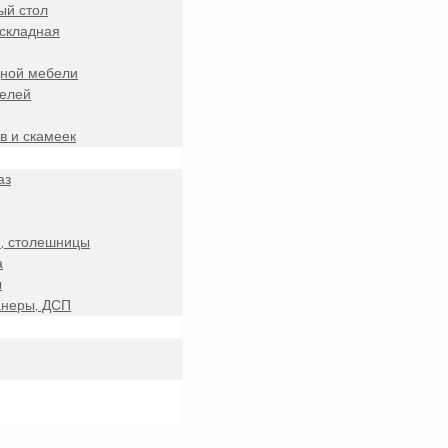
ый стол
складная
дной мебели
телей
в и скамеек
аз
, столешницы
а
ы
анеры, ДСП