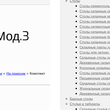
Столы
Столы прямоугол
Столы складные о
Столы складные к
Столы складные к
Столы сегментные
Мод.3
Столы складные 
Столы складные б
Столы складные н
Складные парты д
Столы для летних
Складные столы д
Деревянные складн
Кухонные складны
Столы складные д
ли
»
На природе
»
Комплект
Письменные скла
Складные столы с
Журнальные скла
Деревянные склад
Барные столы
Стулья и табуреты
Складные стулья с