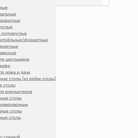
ьные
вальные
вадратные
руглые
 полукруглые
коктейльные/фуршетные
анкетные
авесные
ля школьников
 кафе
ля дома и дачи
ые столы (из рейки сосны)
е столы
ля компьютеров
дные столы
ервировочные
дные столы
ные столы
о спинкой