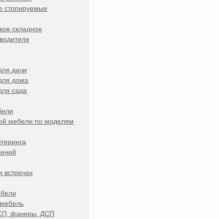
е стопируемые
кое складное
зводителя
для дачи
для дома
для сада
бели
ой мебели по моделям
йтеринга
дений
и встречах
ебели
 мебель
СП, фанеры, ДСП