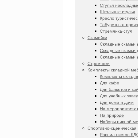
Стулья нескладны
Школьные стулья
Кресло туристичес
Табуреты от прои
Стремянка-стул
Скамейки
Складные скамьи 
Складные скамьи 
Складные скамьи 
Стремянки
Комплекты складной ме
Комплекты складн
Для кафе
Для банкетов и ке
Для учебных заве
Для дома и дачи
На мероприятиях 
На природе
Наборы пивной м
Спортивно-сценическая
Распил листов ЛД